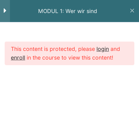
MODUL 1: Wer wir sind
Hausärzte MKK
Wer wir sind / Unsere
8
Vision
Startseite
All Courses
MODUL 1: Wer wir sind
This content is protected, please
login
and
enroll
in the course to view this content!
Unsere Motivation und
Impressum
|
Datenschutzerklärung
Vision
Praxisphilosophie
Praxisstrategie
Herausforderungen,
Chancen und Risiken