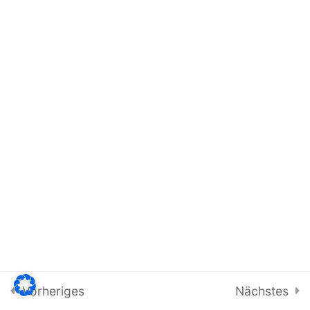
Praxisstruktur
Unsere Werte
Unsere Qualitätsmerkmale
Modul 1: Wer sind Wir /
Unsere Vision
10 Frages
10 Minutes
Vorheriges
Nächstes